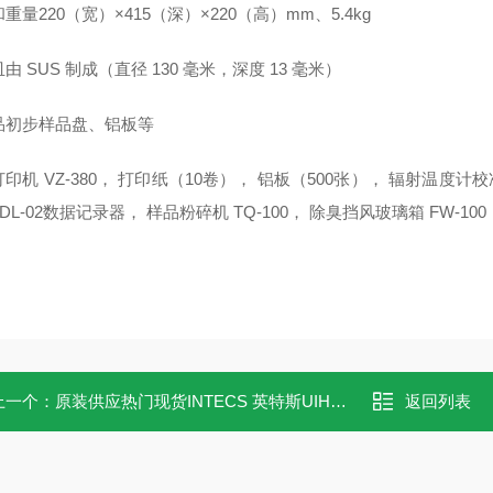
重量220（宽）×415（深）×220（高）mm、5.4kg
由 SUS 制成（直径 130 毫米，深度 13 毫米）
品初步样品盘、铝板等
印机 VZ-380， 打印纸（10卷）， 铝板（500张）， 辐射温度计
DL-02数据记录器， 样品粉碎机 TQ-100， 除臭挡风玻璃箱 FW-10
上一个：
原装供应热门现货INTECS 英特斯UIH-2D照明检查灯
返回列表