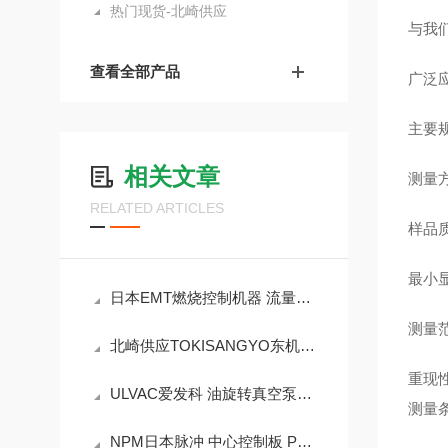
热门现货-北崎供应
与我
查看全部产品
广泛
主要
相关文章
测量
RELATED ARTICLES
样品质
最小显
日本EMT燃烧控制机器 流量控制阀 SKJ25S0012
测量范
北崎供应TOKISANGYO东机产业转轴粘度计RB-215
重现性
ULVAC爱发科 油旋转真空泵GLD-137AA
测量
NPM日本脉冲 中心控制板 PSM2‑56M‑B‑BK 产品简介