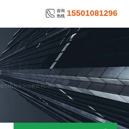
咨询
15501081296
热线
TER
TT红外水分分析仪 FD-800