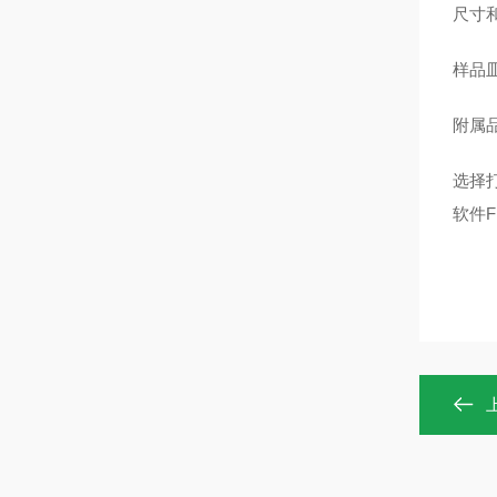
尺寸和
样品皿
附属
选择打
软件F