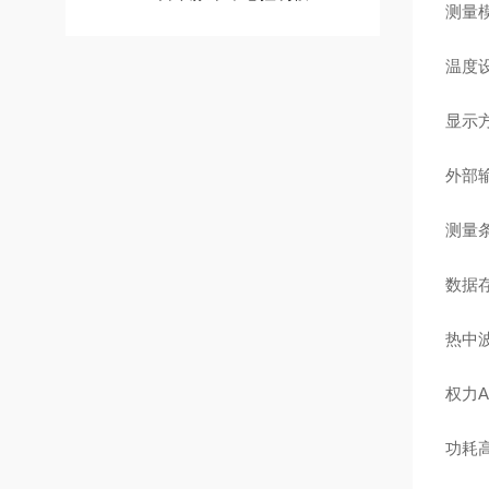
测量
温度设
显示方
外部输
测量条
数据存
热中波
权力AC
功耗高