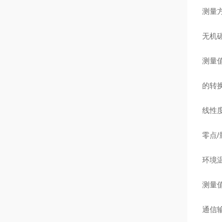
测量
无机
测量值
的转换
线性度
零点/
环境温
测量值
通信输