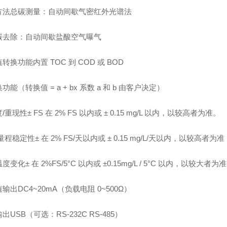
方法总碳测量：自动间歇气密红外光谱法
碳去除：自动间歇盐酸空气曝气
转换功能内置 TOC 到 COD 或 BOD
功能（转换值 = a + bx 系数 a 和 b 由客户决定）
/重现性± FS 在 2% FS 以内或 ± 0.15 mg/L 以内，以较高者为准。
量程稳定性± 在 2% FS/天以内或 ± 0.15 mg/L/天以内，以较高者为准
度变化± 在 2%FS/5°C 以内或 ±0.15mg/L / 5°C 以内，以较大者为准
输出DC4~20mA（负载电阻 0~500Ω）
出USB（可选：RS-232C RS-485）