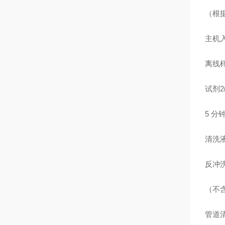
（根据
主机入口
离线样
试剂2m
5 分
清洗
反冲洗水
（不
管道清洗