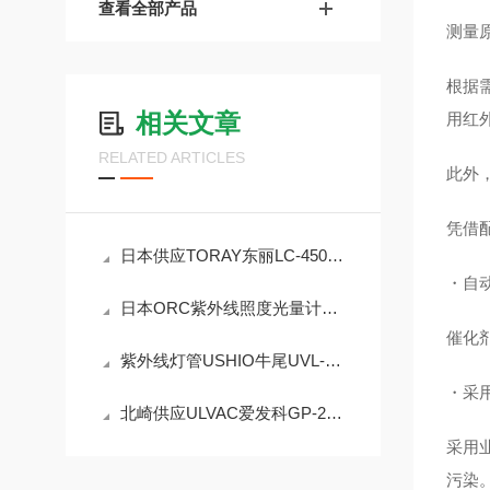
查看全部产品
测量
根据
相关文章
用红
RELATED ARTICLES
此外
凭借
日本供应TORAY东丽LC-450D氧气分析仪
・自
日本ORC紫外线照度光量计UV-M03A-00-1
催化
紫外线灯管USHIO牛尾UVL-6000-O现货供应
・采
北崎供应ULVAC爱发科GP-2001G皮拉尼真空计
采用
污染