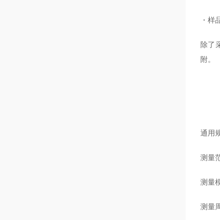
・样品
除了
附。
通用规
测量范围
测量模
测量周