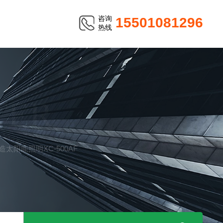
咨询
15501081296
热线
TER
太阳能照明XC-500AF