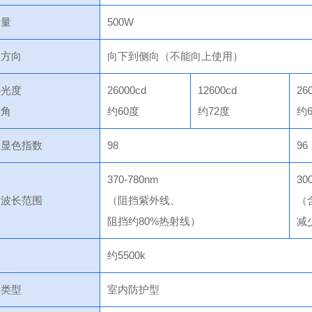
容量
500W
明方向
向下到侧向（不能向上使用）
心光度
26000cd
12600cd
26
束角
约60度
约72度
约
均显色指数
98
96
370-780nm
30
射波长范围
（阻挡紫外线、
（
阻挡约80%热射线）
减
温
约5500k
护类型
室内防护型