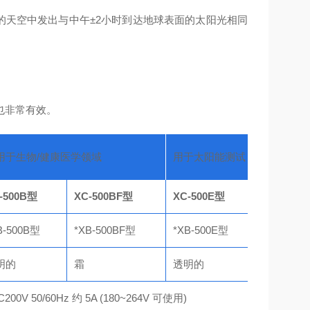
朗的天空中发出与中午±2小时到达地球表面的太阳光相同
也非常有效。
用于生物/
健康医学领域
用于太阳能测试
-500B型
XC-500BF型
XC-500E型
XC-500E
B-500B型
*XB-500BF型
*XB-500E型
*XB-500
明的
霜
透明的
霜
C200V 50/60Hz 约 5A (180~264V 可使用)