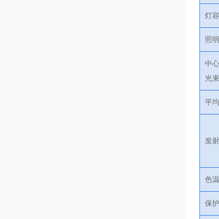
灯
照
中
光
平
发
色
保