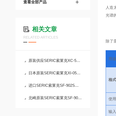
查看全部产品
人造
光谱
相关文章
RELATED ARTICLES
除了
用
原装供应SERIC索莱克XC-500B太阳光照明灯
日本原装SERIC索莱克XI-05A1V2-L紧凑型太阳模拟器
格
进口SERIC索莱克SF-902S小型人工太阳照明灯
北崎原装SERIC索莱克SF-902W聚光式太阳灯
使
输