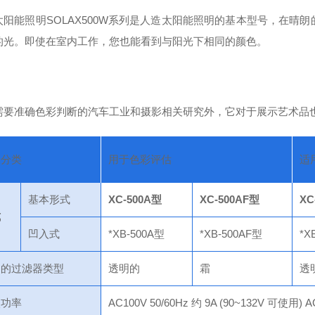
太阳能照明SOLAX500W系列是人造太阳能照明的基本型号，在晴
的光。即使在室内工作，您也能看到与阳光下相同的颜色。
需要准确色彩判断的汽车工业和摄影相关研究外，它对于展示艺术品
途分类
用于色彩评估
适
基本形式
XC-500A型
XC-500AF型
XC
式
凹入式
*XB-500A型
*XB-500AF型
*X
用的过滤器类型
透明的
霜
透
入功率
AC100V 50/60Hz 约 9A (90~132V 可使用)
A