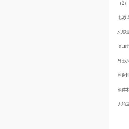
（2）
电源 单
总容量 
冷却
外形尺
照射区域
箱体
大约重量