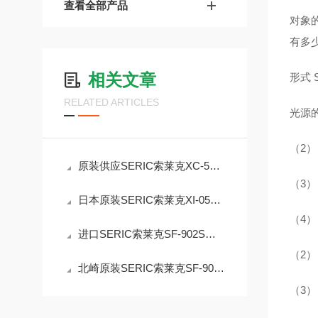
查看全部产品
对象
有多
相关文章
形式 S
RELATED ARTICLES
光源的
（2）
原装供应SERIC索莱克XC-500B太阳光照明灯
（3）
日本原装SERIC索莱克XI-05A1V2-L紧凑型太阳模拟器
（4）
进口SERIC索莱克SF-902S小型人工太阳照明灯
（2）
北崎原装SERIC索莱克SF-902W聚光式太阳灯
（3）