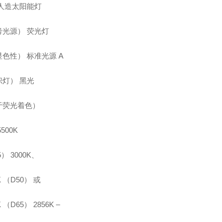
 人造太阳能灯
考光源） 荧光灯
色性） 标准光源 A
炽灯） 黑光
于荧光着色）
500K
） 3000K、
K （D50） 或
K （D65） 2856K –