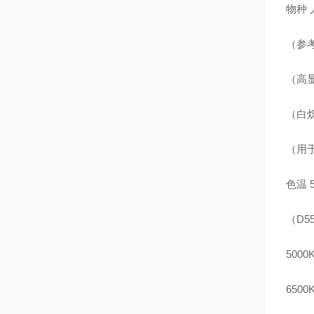
物种
（参
（高显
（白
（用
色温 5
（D55
5000
6500