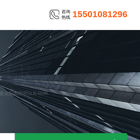
咨询
15501081296
热线
TER
太阳能照明SLB-604K