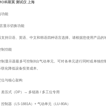
MO科斯莫 测试仪 上海
与功能
语言显示切换功能
器支持日语、英语、中文和韩语四种语言选择。请根据您使用产品的
控制功能
控制显示器最多可控制8台气动单元。可对各单元进行同时或单独控
多联化降低设备投资成本。
定位与核心架构
差压式（DP）→ 多链路 / 多工位专用
控制器（LS‑1881A）+ 气动单元（LU‑80A）