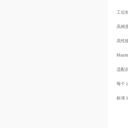
工位独
高精度
高性能
Mas
适配
每个 
标准 