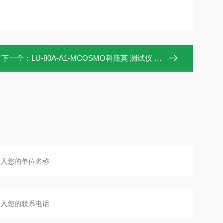
下一个：
LU‑80A‑A1‑MCOSMO科斯莫 测试仪 浙江