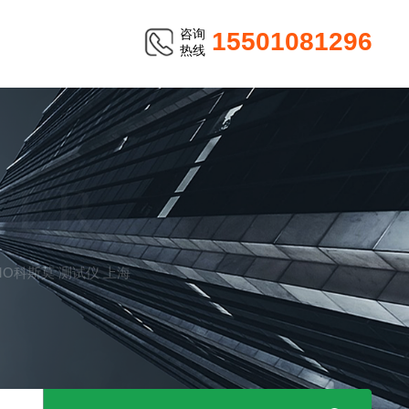
咨询
15501081296
热线
TER
OSMO科斯莫 测试仪 上海