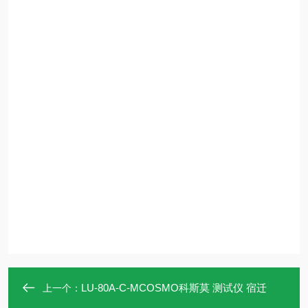
LU‑80A‑C‑MCOSMO科斯莫 测试仪 宿迁
上一个：