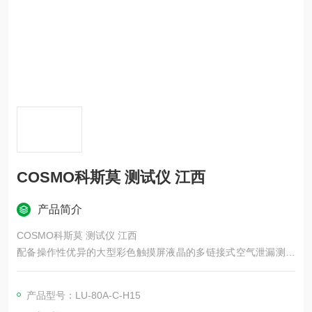
COSMO科斯莫 测试仪 江西
产品简介
COSMO科斯莫 测试仪 江西
配备操作性优异的大型彩色触摸屏液晶的多链接式空气泄漏测试
仪，可通过一台控制器最多连接8个传感器单元进行泄漏测试。
控制器与各传感器单元采用现场总线技术，实现布线简化。
产品型号：LU‑80A‑C‑H15