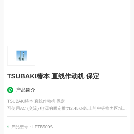
TSUBAKI椿本 直线作动机 保定
产品简介
TSUBAKI椿本 直线作动机 保定
可使用AC (交流) 电源的额定推力2.45kN以上的中等推力区域电
动气缸。具有负载保持能力的制动电机、实现低噪音的减速装
置、专为气缸开发的高效滚珠丝杆、保护配合装置的安全机构该
产品型号：LPTB500S
产品提供多种可选配置，适用于各种应用场景。标配可户外使用