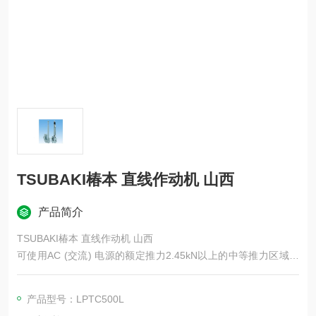
TSUBAKI椿本 直线作动机 山西
产品简介
TSUBAKI椿本 直线作动机 山西
可使用AC (交流) 电源的额定推力2.45kN以上的中等推力区域电
动气缸。具有负载保持能力的制动电机、实现低噪音的减速装
置、专为气缸开发的高效滚珠丝杆、保护配合装置的安全机构该
产品型号：LPTC500L
产品提供多种可选配置，适用于各种应用场景。标配可户外使用