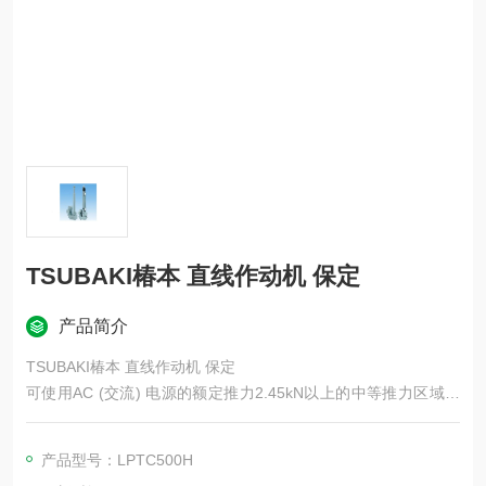
TSUBAKI椿本 直线作动机 保定
产品简介
TSUBAKI椿本 直线作动机 保定
可使用AC (交流) 电源的额定推力2.45kN以上的中等推力区域电
动气缸。具有负载保持能力的制动电机、实现低噪音的减速装
置、专为气缸开发的高效滚珠丝杆、保护配合装置的安全机构该
产品型号：LPTC500H
产品提供多种可选配置，适用于各种应用场景。标配可户外使用