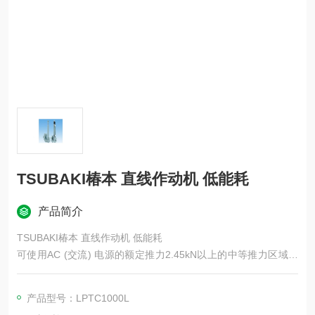
TSUBAKI椿本 直线作动机 低能耗
产品简介
TSUBAKI椿本 直线作动机 低能耗
可使用AC (交流) 电源的额定推力2.45kN以上的中等推力区域电
动气缸。具有负载保持能力的制动电机、实现低噪音的减速装
置、专为气缸开发的高效滚珠丝杆、保护配合装置的安全机构该
产品型号：LPTC1000L
产品提供多种可选配置，适用于各种应用场景。标配可户外使用