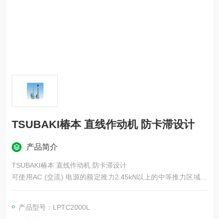
TSUBAKI椿本 直线作动机 防卡滞设计
产品简介
TSUBAKI椿本 直线作动机 防卡滞设计
可使用AC (交流) 电源的额定推力2.45kN以上的中等推力区域电
动气缸。具有负载保持能力的制动电机、实现低噪音的减速装
置、专为气缸开发的高效滚珠丝杆、保护配合装置的安全机构该
产品型号：LPTC2000L
产品提供多种可选配置，适用于各种应用场景。标配可户外使用