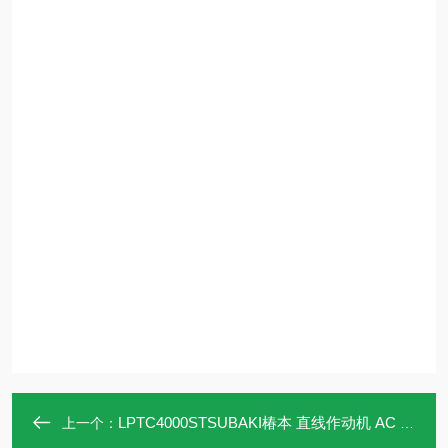
LPTC4000STSUBAKI椿本 直线作动机 AC 电源直驱
上一个：