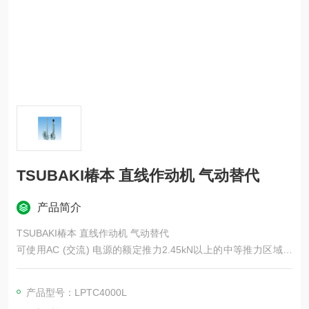
TSUBAKI椿本 直线作动机 气动替代
产品简介
TSUBAKI椿本 直线作动机 气动替代
可使用AC (交流) 电源的额定推力2.45kN以上的中等推力区域电
动气缸。具有负载保持能力的制动电机、实现低噪音的减速装
置、专为气缸开发的高效滚珠丝杆、保护配合装置的安全机构该
产品型号：LPTC4000L
产品提供多种可选配置，适用于各种应用场景。标配可户外使用