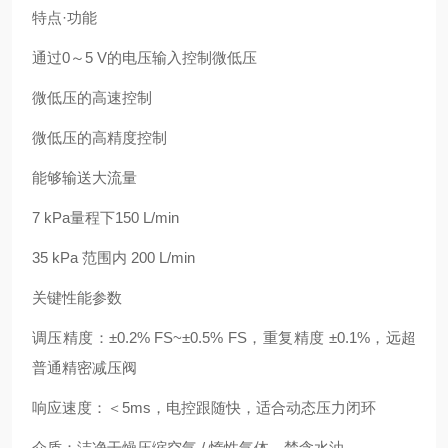
特点·功能
通过0～5 V的电压输入控制微低压
微低压的高速控制
微低压的高精度控制
能够输送大流量
7 kPa量程下150 L/min
35 kPa 范围内 200 L/min
关键性能参数
调压精度：±0.2% FS~±0.5% FS，重复精度 ±0.1%，远超
普通精密减压阀
响应速度：＜5ms，电控跟随快，适合动态压力闭环
介质：洁净干燥压缩空气 / 惰性气体，禁含水油