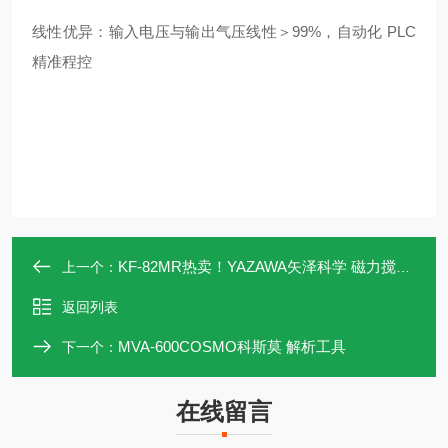
线性优异：输入电压与输出气压线性＞99%，自动化 PLC
精准程控
KF-82MR热卖！YAZAWA矢泽科学 磁力搅拌器 山东
上一个：
返回列表
MVA-600COSMO科斯莫 解析工具
下一个：
在线留言