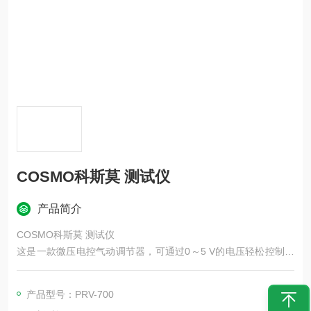
COSMO科斯莫 测试仪
产品简介
COSMO科斯莫 测试仪
这是一款微压电控气动调节器，可通过0～5 V的电压轻松控制微
低压，并实现大流量的通流。属于压电驱动微型精密电气空压调
节器，依靠压电陶瓷形变实现无机械弹簧、电子式微量气压闭环
产品型号：PRV-700
调压，多用于检漏设备、半导体、精密气动、微流量气密测试、