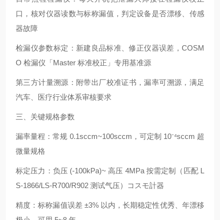
口，核对仪器读数与标称漏值，判定设备是否漂移、传感
器故障
检漏仪参数标定：新建良品标准、修正仪器误差，COSM
O 检漏仪「Master 标准校正」专用基准源
第三方计量溯源：附带出厂校准证书，漏率可溯源，满足
汽车、医疗行业体系审核要求
三、关键规格参数
漏率量程：常规 0.1sccm~100sccm，可定制 10⁻⁴sccm 超
微量规格
标定压力：负压 (-100kPa)~ 高压 4MPa 按需定制（匹配 L
S-1866/LS-R700/R902 测试气压）コスモ計器
精度：标称漏值误差 ±3% 以内，长期稳定性优秀、年漂移
极小，可用 5~8 年