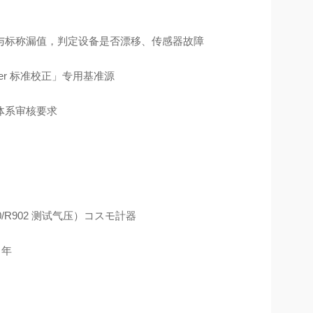
与标称漏值，判定设备是否漂移、传感器故障
er 标准校正」专用基准源
体系审核要求
700/R902 测试气压）コスモ計器
 年