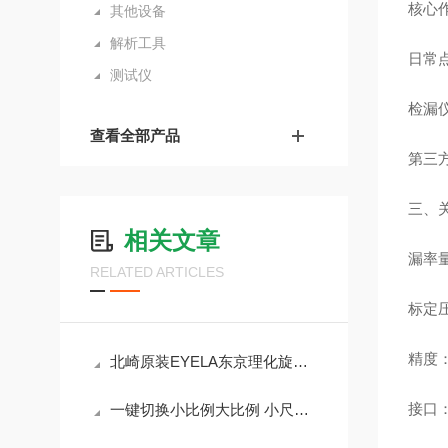
核心
其他设备
解析工具
日常
测试仪
检漏仪
查看全部产品
第三
三、
相关文章
漏率量
RELATED ARTICLES
标定压
精度：
北崎原装EYELA东京理化旋转蒸发器N-1300V
接口：
一键切换小比例大比例 小尺度的采样结果与大尺度共享 PCX6000内置砝码天平