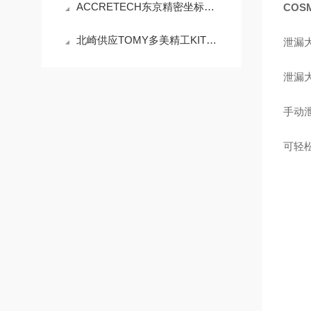
ACCRETECH东京精密坐标测量机ZEISS PRISMO
COS
北崎供应TOMY多美精工KITMAN-18高速离心机
泄漏大
泄漏
手动
可轻