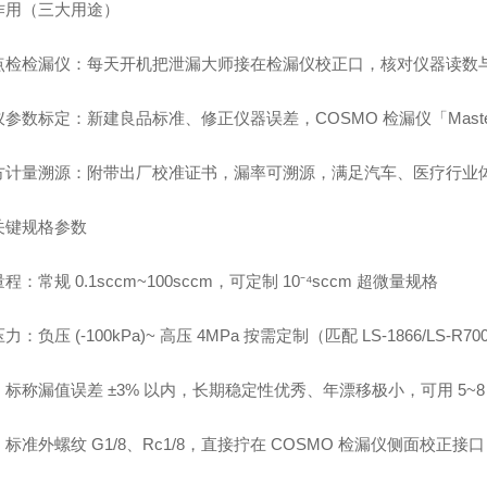
作用（三大用途）
点检检漏仪：每天开机把泄漏大师接在检漏仪校正口，核对仪器读数
参数标定：新建良品标准、修正仪器误差，COSMO 检漏仪「Mast
方计量溯源：附带出厂校准证书，漏率可溯源，满足汽车、医疗行业
关键规格参数
程：常规 0.1sccm~100sccm，可定制 10⁻⁴sccm 超微量规格
力：负压 (-100kPa)~ 高压 4MPa 按需定制（匹配 LS-1866/LS-R
标称漏值误差 ±3% 以内，长期稳定性优秀、年漂移极小，可用 5~8
标准外螺纹 G1/8、Rc1/8，直接拧在 COSMO 检漏仪侧面校正接口