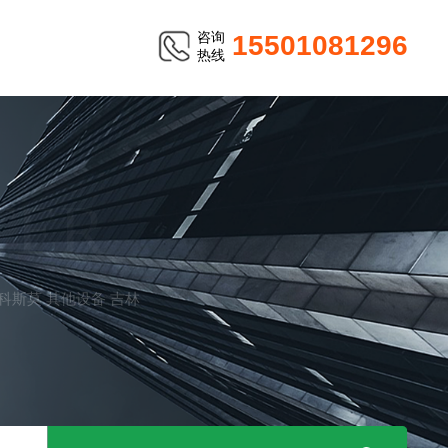
咨询
15501081296
热线
TER
O科斯莫 其他设备 吉林