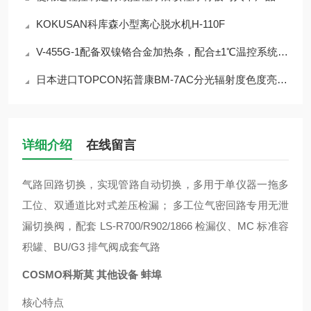
KOKUSAN科库森小型离心脱水机H-110F
V-455G-1配备双镍铬合金加热条，配合±1℃温控系统，确保封口强度无气泡
日本进口TOPCON拓普康BM-7AC分光辐射度色度亮度计
详细介绍
在线留言
气路回路切换，实现管路自动切换，多用于单仪器一拖多
工位、双通道比对式差压检漏； 多工位气密回路专用无泄
漏切换阀，配套 LS-R700/R902/1866 检漏仪、MC 标准容
积罐、BU/G3 排气阀成套气路
COSMO科斯莫 其他设备 蚌埠
核心特点