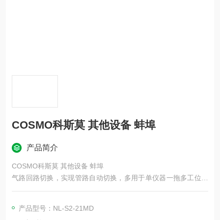
COSMO科斯莫 其他设备 蚌埠
产品简介
COSMO科斯莫 其他设备 蚌埠
气路回路切换，实现管路自动切换，多用于单仪器一拖多工位、
双通道比对式差压检漏； 多工位气密回路专用无泄漏切换阀，配
套 LS-R700/R902/1866 检漏仪、MC 标准容积罐、BU/G3 排气
产品型号：NL-S2-21MD
阀成套气路