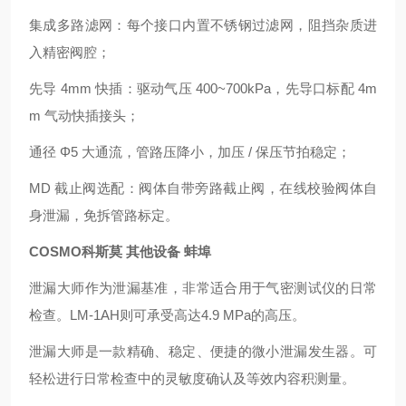
集成多路滤网：每个接口内置不锈钢过滤网，阻挡杂质进
入精密阀腔；
先导 4mm 快插：驱动气压 400~700kPa，先导口标配 4m
m 气动快插接头；
通径 Φ5 大通流，管路压降小，加压 / 保压节拍稳定；
MD 截止阀选配：阀体自带旁路截止阀，在线校验阀体自
身泄漏，免拆管路标定。
COSMO科斯莫 其他设备 蚌埠
泄漏大师作为泄漏基准，非常适合用于气密测试仪的日常
检查。LM-1AH则可承受高达4.9 MPa的高压。
泄漏大师是一款精确、稳定、便捷的微小泄漏发生器。可
轻松进行日常检查中的灵敏度确认及等效内容积测量。