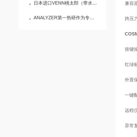
日本进口VENN桃太郎（带水一般用途调节机构）LP9HN-F40恒水位阀
兼容
ANALYZER第一热研作为专为高温气体设计的传感器TB-II.G
跨压力
COS
按键操
红绿
外置保
一键
远程
异常