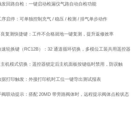
触发回路自检：一键启动检漏仪气路自动自检功能
序启停：可单独控制充气 / 稳压 / 检测 / 排气单步动作
 不良复测快捷键：工件不合格就地一键复测，提升返修效率
快速轮换键（RC12B）：32 通道循环切换，多模位工装共用遥控器
 / 主机模式切换：遥控器锁定后主机面板按键临时禁用，防误触
数据打印触发：外接打印机时工位一键导出测试报表
手阀联动提示：搭配 20MD 带旁路阀体时，远程提示阀体点检状态