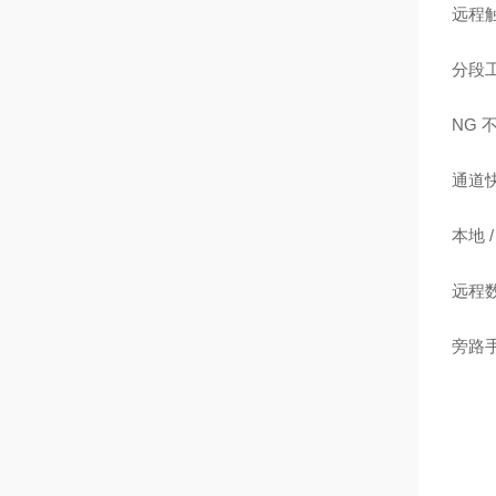
远程
分段工
NG
通道
本地
远程
旁路