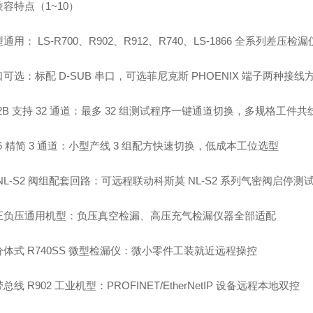
容特点（1~10）
通用： LS-R700、R902、R912、R740、LS-1866 全系列差压检漏
可选：标配 D-SUB 串口，可选菲尼克斯 PHOENIX 端子两种接线
12B 支持 32 通道：最多 32 组测试程序一键通道切换，多规格工件
16 精简 3 通道：小型产线 3 组配方快速切换，低成本工位选型
NL-S2 阀组配套回路：可远程联动科斯莫 NL-S2 系列气密阀启停测
正负压通用机型：负压真空检漏、高压充气检漏仪器全部适配
体式 R740SS 微型检漏仪：微小零件工装就近远程操控
总线 R902 工业机型：PROFINET/EtherNetIP 设备远程本地双控