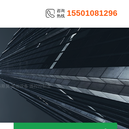
咨询
15501081296
热线
TER
MO科斯莫 其他设备 遥控控制盒