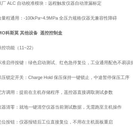
原厂 ALC 自动校准模块：远程触发仪器自动泄漏标定
量程通用：-100kPa~4.9MPa 全压力规格仪器无兼容性障碍
MO科斯莫 其他设备 遥控控制盒
控功能（11~22）
标准启停按键：绿色启动测试、红色急停复位，工业通用配色不易误
压锁定开关：Charge Hold 保压保持一键锁止，中途暂停保压工序
配方调用：提前在主机存储程序，遥控器直接调取测试参数
仪器清零：就地一键清空仪器当前测试数据，无需跑至主机操作
复位按钮：仪器报错后工位直接复位，不用在主机面板重启