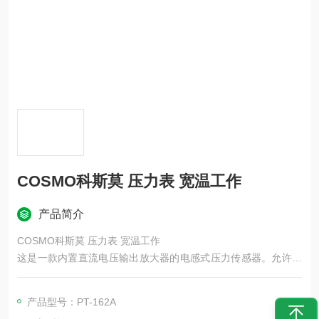
COSMO科斯莫 压力表 宽温工作
产品简介
COSMO科斯莫 压力表 宽温工作
这是一款内置直流电压输出放大器的电感式压力传感器。允许工
作压力为满量程的10倍。生产的电感式微差压 / 表压传感器，常
用于空气 / 非腐蚀性气体的微小压力、泄漏测试、气密检测，和
产品型号：PT-162A
氦检、氢检配套使用。