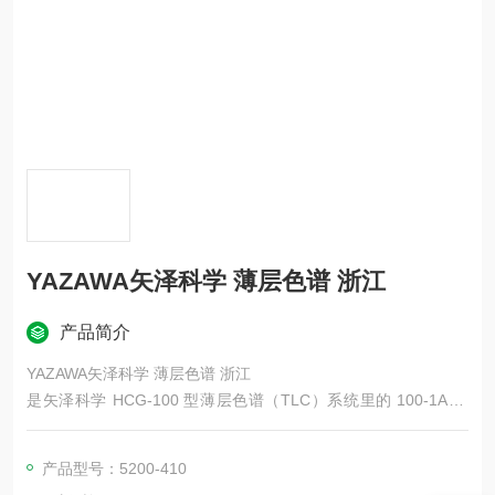
YAZAWA矢泽科学 薄层色谱 浙江
产品简介
YAZAWA矢泽科学 薄层色谱 浙江
是矢泽科学 HCG-100 型薄层色谱（TLC）系统里的 100-1A 吸
附剂涂布器（涂板器），用于实验室自制薄层板，可精准涂布硅
胶 / 氧化铝等吸附剂层。
产品型号：5200-410