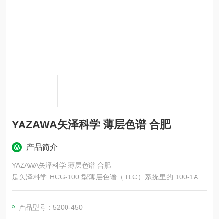
YAZAWA矢泽科学 薄层色谱 合肥
产品简介
YAZAWA矢泽科学 薄层色谱 合肥
是矢泽科学 HCG-100 型薄层色谱（TLC）系统里的 100-1A 吸
附剂涂布器（涂板器），用于实验室自制薄层板，可精准涂布硅
胶 / 氧化铝等吸附剂层。
产品型号：5200-450