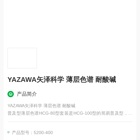
YAZAWA矢泽科学 薄层色谱 耐酸碱
产品简介
YAZAWA矢泽科学 薄层色谱 耐酸碱
普及型薄层色谱HCG-80型套装是HCG-100型的简易普及型，广
泛应用于大学实验室、实习教学以及药房等各类设备与用品。套
装内容包括：展板、涂有吸附剂的玻璃板、平行板、点样盖等。
产品型号：5200-400
吸附剂干燥架、储藏箱以及双槽式展开槽。适用于100×100毫米