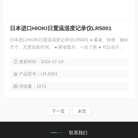
日本进口HIOKI日置温湿度记录仪LR5001
日本进口HIOKI日置温湿度记录仪LR5001 ● 紧凑、轻便、袖珍
尺寸，无需安装空间。 ● 两项显示，一目了然 ● 可以在不停止
记录的情况下将数据传输到PC（需要单独出售的选件） ● 录
更新时间：2026-07-10
音时更换电池（即使取出电池，录音仍持续约30秒，但电池电
量低时录音会中断一次，30秒内更换电池后会自动恢复） ● 记
产品型号：LR-5001
录容量高达传统型号的7倍（每通道60,000个数据） ● 新增统
计值记录模式，记录变化不遗漏。
浏览量：1073
下一页
末页
联系我们