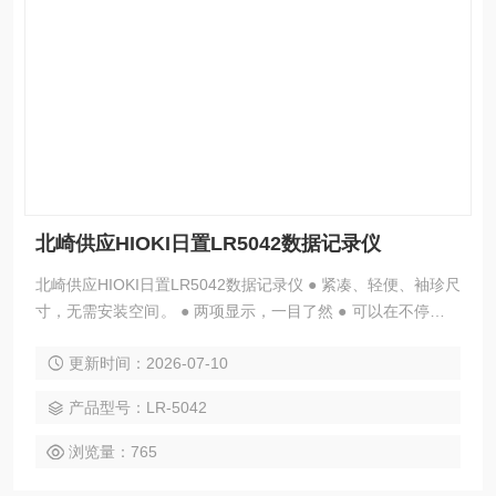
北崎供应HIOKI日置LR5042数据记录仪
北崎供应HIOKI日置LR5042数据记录仪 ● 紧凑、轻便、袖珍尺
寸，无需安装空间。 ● 两项显示，一目了然 ● 可以在不停止记
录的情况下将数据传输到PC（需要单独出售的选件） ● 录音
更新时间：2026-07-10
时更换电池（即使取出电池，录音仍会持续约30秒） ● 记录容
量高达传统型号的3倍（每通道60,000个数据） ● 新增统计值
产品型号：LR-5042
记录模式，记录变化不遗漏。 ● 即使电池电量耗尽，测量数据
也不会丢失。
浏览量：765