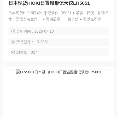
日本现货HIOKI日置钳形记录仪LR5051
日本现货HIOKI日置钳形记录仪LR5051 ● 紧凑、轻便、袖珍尺
寸，无需安装空间。 ● 两项显示，一目了然 ● 可以在不停止记
录的情况下将数据传输到PC（需要单独出售的选件） ● 录音
更新时间：2026-07-10
时更换电池（即使取出电池，录音仍会持续约30秒） ● 记录容
量高达传统型号的3倍（每通道60,000个数据） ● 新增统计值
产品型号：LR-5051
记录模式，记录变化不遗漏。 ● 即使电池电量耗尽，测量数据
也不会丢失。 ● 即使万一发生
浏览量：827