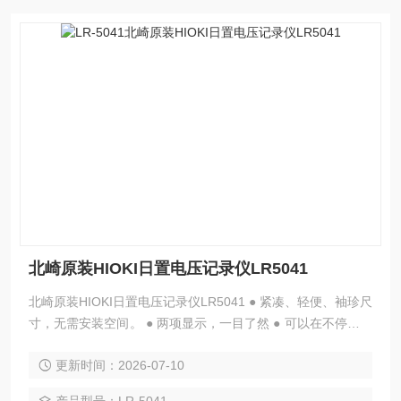
北崎原装HIOKI日置电压记录仪LR5041
北崎原装HIOKI日置电压记录仪LR5041 ● 紧凑、轻便、袖珍尺
寸，无需安装空间。 ● 两项显示，一目了然 ● 可以在不停止记
录的情况下将数据传输到PC（需要单独出售的选件） ● 录音
更新时间：2026-07-10
时更换电池（即使取出电池，录音仍会持续约30秒） ● 记录容
量高达传统型号的3倍（每通道60,000个数据） ● 新增统计值