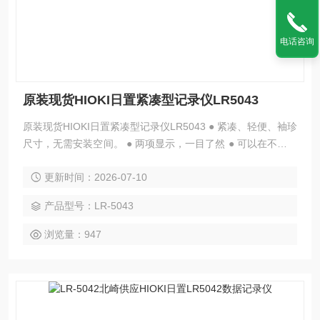
电话咨询
原装现货HIOKI日置紧凑型记录仪LR5043
原装现货HIOKI日置紧凑型记录仪LR5043 ● 紧凑、轻便、袖珍
尺寸，无需安装空间。 ● 两项显示，一目了然 ● 可以在不停止
记录的情况下将数据传输到PC（需要单独出售的选件） ● 录
更新时间：2026-07-10
音时更换电池（即使取出电池，录音仍会持续约30秒） ● 记录
容量高达传统型号的3倍（每通道60,000个数据） ● 新增统计
产品型号：LR-5043
值记录模式，记录变化不遗漏。 ● 即使电池电量耗尽，测量数
据也不会丢失。
浏览量：947