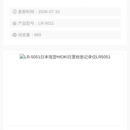
录的情况下将数据传输到PC（需要单独出售的选件） ● 录音
更新时间：2026-07-10
时更换电池（即使取出电池，录音仍会持续约30秒） ● 记录容
量高达传统型号的3倍（每通道60,000个数据） ● 新增统计值
产品型号：LR-5011
记录模式，记录变化不遗漏。 ● 即使电池电量耗尽，测量数据
也不会丢失。 ● 即使万一发生
浏览量：869