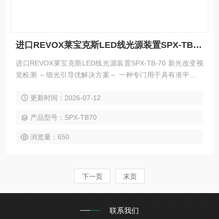
进口REVOX莱宝克斯LED线光源装置SPX-TB-70
进口REVOX莱宝克斯LED线光源装置SPX-TB-70 新光改变视
觉检测 ～细光引导优解决方案～ 一种专门用于具有准平行光
分布的线阵相机的新型光学系统 光源和电源之间的电缆长度可
更新时间：2026-07-12
达 50m
产品型号：SPX-TB70
浏览量：650
下一页
末页
联系我们