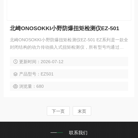
北崎ONOSOKKI小野防爆扭矩检测仪EZ-501
北崎ONOSOKKI小野防爆扭矩检测仪EZ-501 EZ系列是一款全
封闭结构的动力传动插入式扭矩检测仪，所有型号均通过防爆
等级d2G4认证。几乎可用于任何处理气体或蒸气的场所。其
更新时间：2026-07-12
性能与我们的其他扭矩检测器相同，并且我们在化工行业拥有
丰富的记录，包括测量搅拌器的扭矩。
产品型号：EZ501
浏览量：680
下一页
末页
联系我们