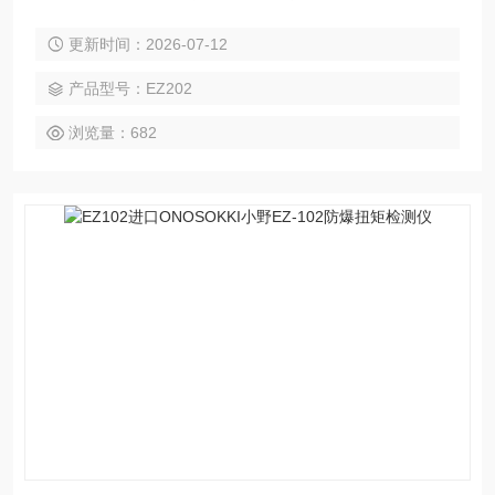
等级d2G4认证。几乎可用于任何处理气体或蒸气的场所。其
更新时间：2026-07-12
性能与我们的其他扭矩检测器相同，并且我们在化工行业拥有
丰富的记录，包括测量搅拌器的扭矩。
产品型号：EZ202
浏览量：682