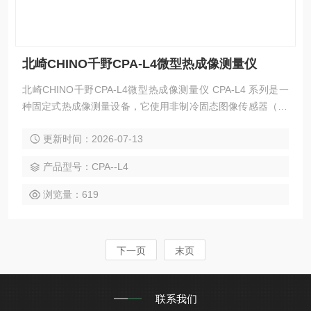
北崎CHINO千野CPA-L4微型热成像测量仪
北崎CHINO千野CPA-L4微型热成像测量仪 CPA-L4 系列是一
种固定式热成像测量设备，它使用非制冷固态图像传感器（32
0×240 像素），无需控制器即可运行。 该相机的温度测量范围
更新时间：2026-07-13
为 -20°C 至 500°C（可选高达 1000°C），测量波长为 8~14μ
m，结构紧凑、重量轻、防尘防滴。
产品型号：CPA--L4
浏览量：619
下一页
末页
联系我们