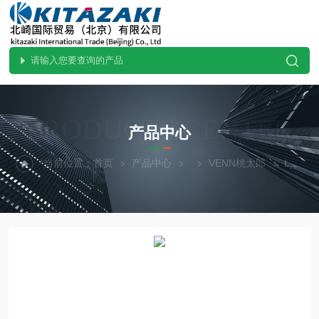
PRODUCTS CENTER
产品中心
当前位置：
首页
产品中心
VENN桃太郎
LP8ARN--FVENN桃太郎LP8ARN-F进口供应恒定水位阀