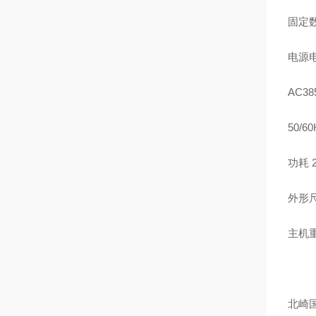
固定数
电源电
AC38
50/6
功耗 
外形尺
主机重
北崎