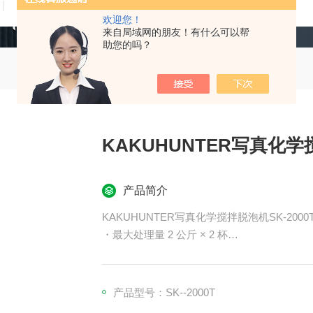
技术文章
在线留言
联系我们
欢迎您！
来自局域网的朋友！有什么可以帮
助您的吗？
KAKUHUNTER写真化学搅
产品简介
KAKUHUNTER写真化学搅拌脱泡机SK-2000
・最大处理量 2 公斤 × 2 杯
・ 与客户的容器兼容
定制搅拌器
产品型号：SK--2000T
・最大容器尺寸：直径 150 毫米、高度 170 