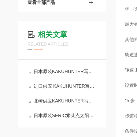
查看全部产品
杯 （
最大吞
相关文章
其他
RELATED ARTICLES
轨道速
转速 
日本原装KAKUHUNTER写真化学旋转搅拌消泡机SK-1100TV/TVSIII
设置时间
进口供应 KAKUHUNTER写真化学SK-3000TII搅拌消泡机
*5 步
北崎供应KAKUHUNTER写真化学旋转搅拌消泡机SK-MP12T
日本原装SERIC索莱克太阳光照明灯SLB-604K
步进模
条件设