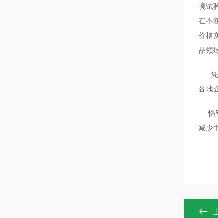
境试
在不
价格
品领
凭借
各地
恪守
减少