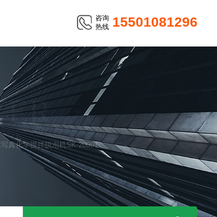
咨询
15501081296
热线
TER
TER写真化学搅拌脱泡机SK-2000T