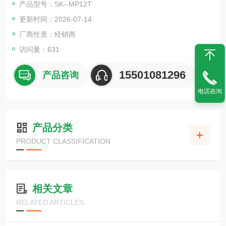
产品型号：SK--MP12T
itching"（轨道方向切换）
更新时间：2026-07-14
新机制“ Plus
・ 与我们的传统型号相比，转速设定区域
厂商性质：经销商
访问量：631
15501081296
产品咨询
电话咨询
产品分类
PRODUCT CLASSIFICATION
相关文章
RELATED ARTICLES