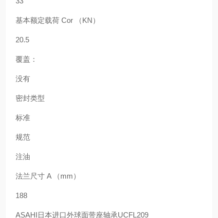
33
基本额定载荷 Cor （KN）
20.5
覆盖：
没有
密封类型
标准
规范
注油
法兰尺寸 A （mm）
188
ASAHI
日本进口外球面带座轴承
UCFL209