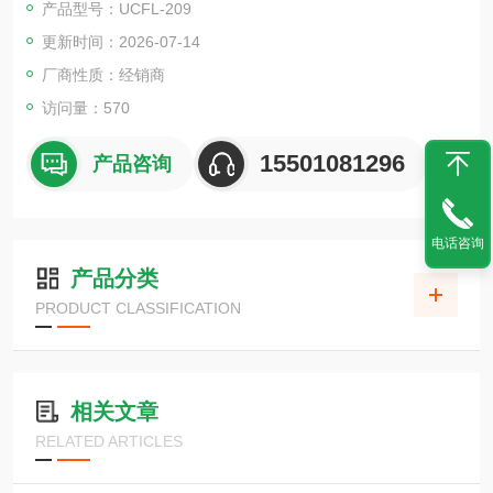
产品型号：UCFL-209
带固定螺钉的圆柱形孔
更新时间：2026-07-14
单元主体材料
FC200型
厂商性质：经销商
滚动体材料
访问量：570
SUJ2
加油方式
15501081296
产品咨询
Grease Nipple
覆盖：
没有
电话咨询
密封类型
产品分类
标准
PRODUCT CLASSIFICATION
相关文章
RELATED ARTICLES