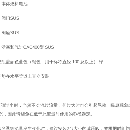
：本体燃料电池
阀门SUS
阀座SUS
活塞和气缸CAC406型 SUS
瓶盖颜色蓝色（银色，用于标称直径 100 及以上） 绿
姿势在水平管道上直立安装
减压阀过小时，当然不会流过流量，但过大时也会引起晃动、喘息现
5%，因此请避免在低于此流量时使用的称径选定。
和冬季等流量发生变化时，建议安装2台大小的减压阀，并根据时间