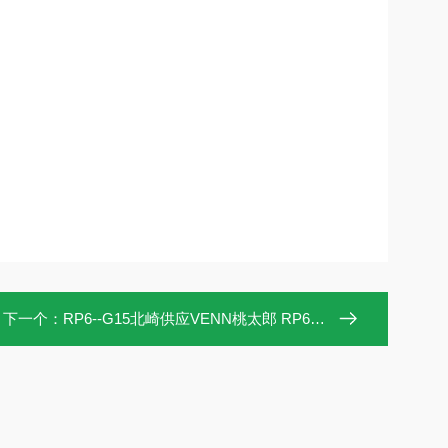
下一个：
RP6--G15北崎供应VENN桃太郎 RP6-G15先导式减压阀