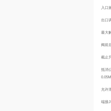
入口施
出口调
最大解
阀前后的
截止升
抵消公
0.05
允许泄
端接JI