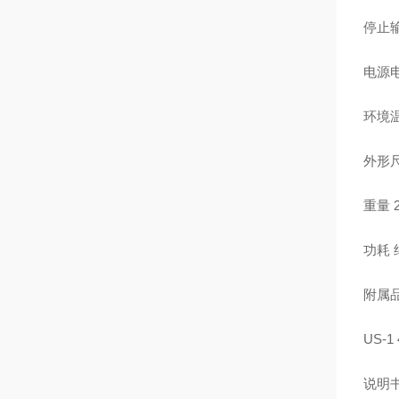
停止输
电源电压
环境温
外形尺寸
重量 
功耗 
附属品
US-
说明