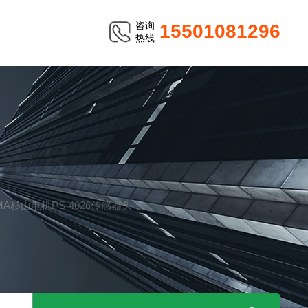
咨询
15501081296
热线
TER
AMA杉山电机PS-4026传感器头