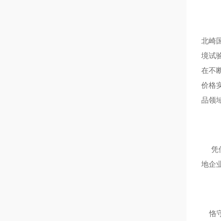
北崎
境试
在不
价格
品领
凭借
地企
恪守