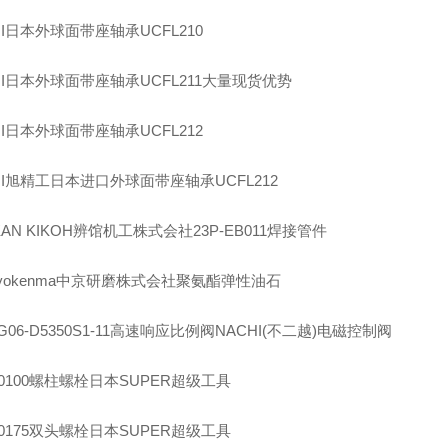
I
日本外球面带座轴承
UCFL210
I
日本外球面带座轴承
UCFL211
大量现货优势
I
日本外球面带座轴承
UCFL212
I
旭精工日本进口外球面带座轴承
UCFL212
AN KIKOH
辨馆机工株式会社
23P-EB011
焊接管件
yokenma
中京研磨株式会社聚氨酯弹性油石
G06-D5350S1-11
高速响应比例阀
NACHI(
不二越
)
电磁控制阀
0100
螺柱螺栓日本
SUPER
超级工具
0175
双头螺栓日本
SUPER
超级工具