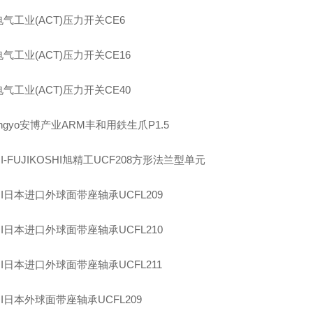
电气工业
(ACT)
压力开关
CE6
电气工业
(ACT)
压力开关
CE16
电气工业
(ACT)
压力开关
CE40
ngyo
安博产业
ARM
丰和用鉄生爪
P1.5
I-FUJIKOSHI
旭精工
UCF208
方形法兰型单元
I
日本进口外球面带座轴承
UCFL209
I
日本进口外球面带座轴承
UCFL210
I
日本进口外球面带座轴承
UCFL211
I
日本外球面带座轴承
UCFL209