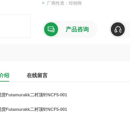
厂商性质：经销商
ASAHI-FUJIKOSHI旭精工UCF208方形法兰
ASAHI日本进口外球面带座轴承UCFL209
产品咨询
介绍
在线留言
货Futamurakk二村顶针NCF5-001
货Futamurakk二村顶针NCF5-001