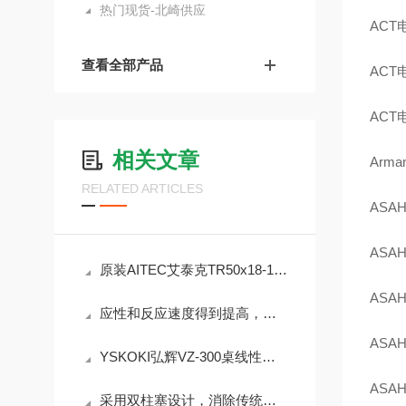
热门现货-北崎供应
ACT
查看全部产品
ACT
ACT
相关文章
Arma
RELATED ARTICLES
ASAH
ASAH
原装AITEC艾泰克TR50x18-16BD-4环形照明检查用灯
ASAH
应性和反应速度得到提高，稳定所需时间大约减半 ALE1502
ASAH
YSKOKI弘辉VZ-300桌线性自动送料机一款适配桌面级加工场景的半自动送料设备
ASAH
采用双柱塞设计，消除传统泵的流量波动，提升实验/生产精度NP-CX-06