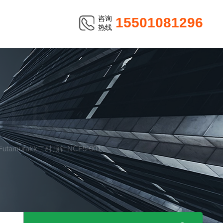
咨询
15501081296
热线
TER
utamurakk二村顶针NCF5-001