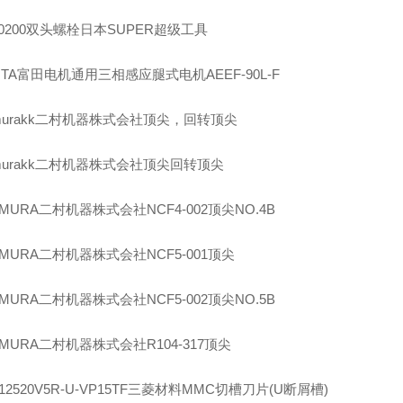
0200
双头螺栓日本
SUPER
超级工具
TA
富田电机通用三相感应腿式电机
AEEF-90L-F
urakk
二村机器株式会社顶尖，回转顶尖
urakk
二村机器株式会社顶尖回转顶尖
AMURA
二村机器株式会社
NCF4-002
顶尖
NO.4B
AMURA
二村机器株式会社
NCF5-001
顶尖
AMURA
二村机器株式会社
NCF5-002
顶尖
NO.5B
AMURA
二村机器株式会社
R104-317
顶尖
12520V5R-U-VP15TF
三菱材料
MMC
切槽刀片
(U
断屑槽
)