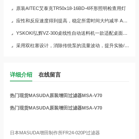
原装AITEC艾泰克TR50x18-16BD-4环形照明检查用灯
应性和反应速度得到提高，稳定所需时间大约减半 ALE1502
YSKOKI弘辉VZ-300桌线性自动送料机一款适配桌面级加工场景的半自动送料设备
采用双柱塞设计，消除传统泵的流量波动，提升实验/生产精度NP-CX-06
详细介绍
在线留言
热门现货MASUDA原装增田过滤器MSA-V70
热门现货MASUDA原装增田过滤器MSA-V70
日本
MASUDA
增田制作所
FR24-020P
过滤器