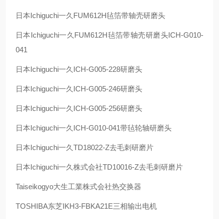
日本
Ichiguchi
一久
FUM612H
毡箔带轴壳研磨头
日本
Ichiguchi
一久
FUM612H
毡箔带轴壳研磨头
ICH-G010-
041
日本
Ichiguchi
一久
ICH-G005-228
研磨头
日本
Ichiguchi
一久
ICH-G005-246
研磨头
日本
Ichiguchi
一久
ICH-G005-256
研磨头
日本
Ichiguchi
一久
ICH-G010-041
带毡轮轴研磨头
日本
Ichiguchi
一久
TD18022-Z
去毛刺研磨片
日本
Ichiguchi
一久株式会社
TD10016-Z
去毛刺研磨片
Taiseikogyo
大生工業株式会社热交换器
TOSHIBA
东芝
IKH3-FBKA21E
三相输出电机