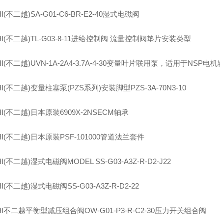
I(
不二越
)SA-G01-C6-BR-E2-40
湿式电磁阀
I(
不二越
)TL-G03-8-11
进给控制阀 流量控制阀垫片安装类型
I(
不二越
)UVN-1A-2A4-3.7A-4-30
变量叶片联用泵，适用于
NSP
电机
I(
不二越
)
变量柱塞泵
(PZS
系列
)
安装脚型
PZS-3A-70N3-10
I(
不二越
)
日本原装
6909X-2NSECM
轴承
I(
不二越
)
日本原装
PSF-101000
管道法兰套件
I(
不二越
)
湿式电磁阀
MODEL SS-G03-A3Z-R-D2-J22
I(
不二越
)
湿式电磁阀
SS-G03-A3Z-R-D2-22
I
不二越平衡型减压组合阀
OW-G01-P3-R-C2-30
压力开关组合阀