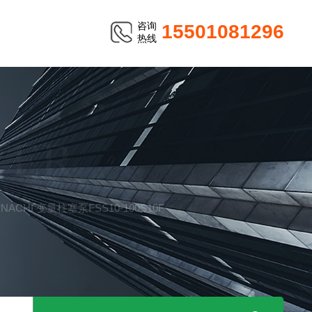
咨询
15501081296
热线
TER
货NACHI 变量柱塞泵FSS10-100S10F