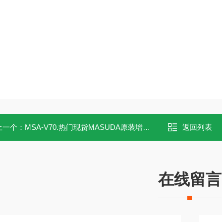
上一个：
MSA-V70.热门现货MASUDA原装增田过滤器MSA-V70
返回列表
在线留言