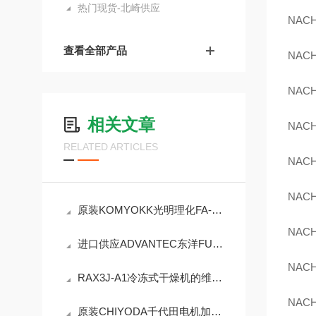
热门现货-北崎供应
NACH
查看全部产品
NACH
NACH
相关文章
NACH
RELATED ARTICLES
NACH
NACH
原装KOMYOKK光明理化FA-20F壁挂式报警器
NACH
进口供应ADVANTEC东洋FUW232PB大型电动马弗炉
NACH
RAX3J-A1冷冻式干燥机的维护工作有哪些？
NACH
原装CHIYODA千代田电机加压消泡机TBR-300