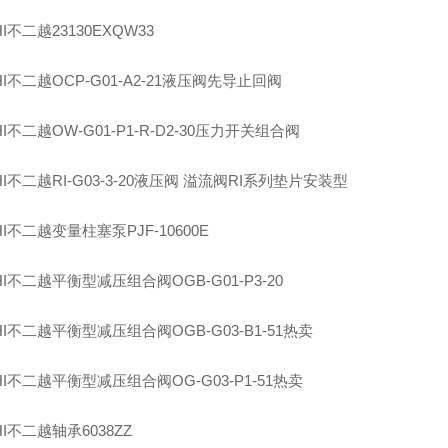
I
不二越
23130EXQW33
I
不二越
OCP-G01-A2-21
液压阀先导止回阀
I
不二越
OW-G01-P1-R-D2-30
压力开关组合阀
I
不二越
RI-G03-3-20
液压阀 溢流阀
RI
系列垫片安装型
I
不二越变量柱塞泵
PJF-10600E
I
不二越平衡型减压组合阀
OGB-G01-P3-20
I
不二越平衡型减压组合阀
OGB-G03-B1-51
热卖
I
不二越平衡型减压组合阀
OG-G03-P1-51
热卖
I
不二越轴承
6038ZZ