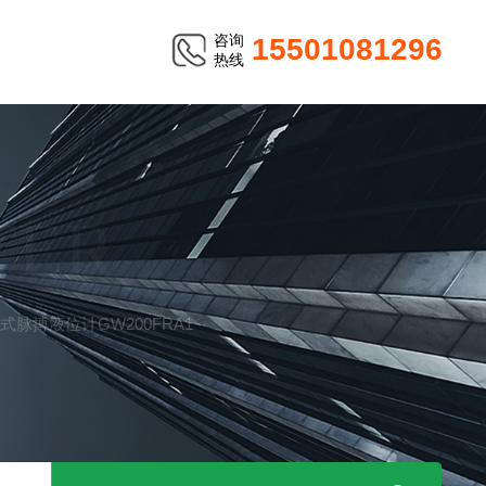
咨询
15501081296
热线
TER
向式脉搏液位计GW200FRA1