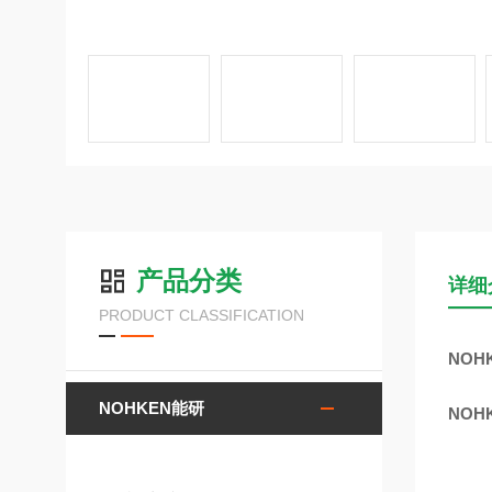
产品分类
详细
PRODUCT CLASSIFICATION
NOH
NOHKEN能研
NOH