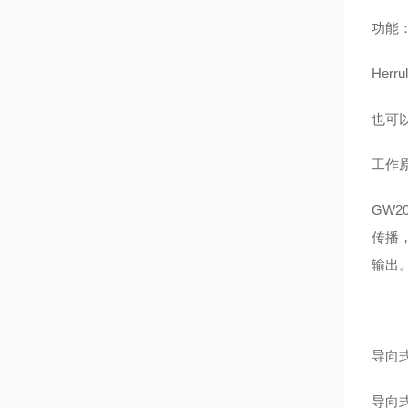
功能
Herr
也可
工作
GW
传播
输出
导向式
导向