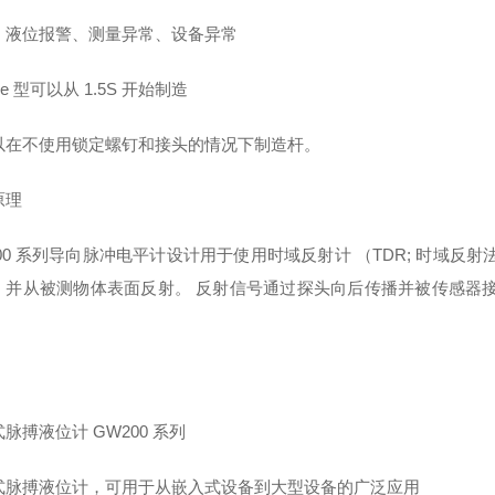
：液位报警、测量异常、设备异常
ule 型可以从 1.5S 开始制造
以在不使用锁定螺钉和接头的情况下制造杆。
原理
200 系列导向脉冲电平计设计用于使用时域反射计 （TDR; 时域
，并从被测物体表面反射。 反射信号通过探头向后传播并被传感器
。
脉搏液位计 GW200 系列
式脉搏液位计，可用于从嵌入式设备到大型设备的广泛应用