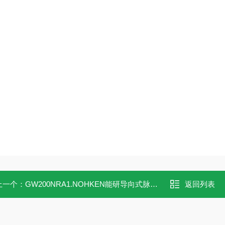
上一个：
GW200NRA1.NOHKEN能研导向式脉搏液位计GW200NRA1
返回列表