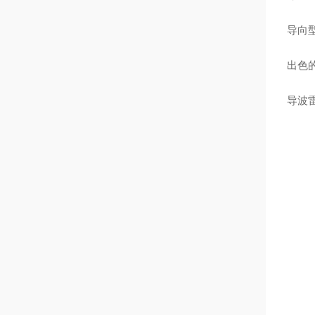
导向型
出色
导波雷