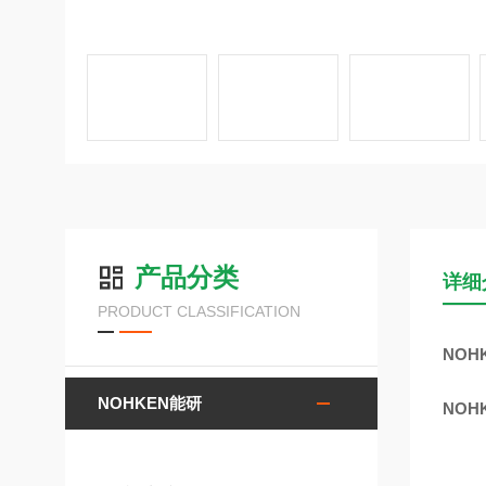
产品分类
详细
PRODUCT CLASSIFICATION
NOH
NOHKEN能研
NOH