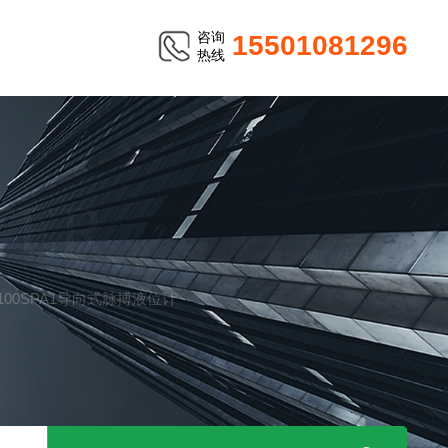
咨询
15501081296
热线
TER
W100SPA1导向式脉搏液位计