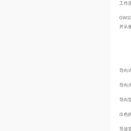
工作
GW
并从
导向式
导向
导向型
出色
导波雷