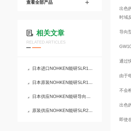
查看全部产品
出色
时域反
相关文章
导向
RELATED ARTICLES
GW1
通过快
日本进口NOHKEN能研SLR120XG毫米波雷达液位计
由于
日本原装NOHKEN能研SLR150E毫米波雷达液位计
不会
日本供应NOHKEN能研导向式脉搏液位计GW200FWT1
出色
原装供应NOHKEN能研SLR200L-XP微波液位计
即使在