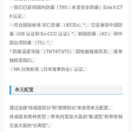
・我们已获得国内防爆（TIIS：本质安全防爆）Exia II.CT
6 认证。
・符合国际标准 IEC 防爆 （IECEx）*。 它还兼容中国防
爆（GB 认证和 Ex-CCC 认证）*、韩国防爆 （KC） 和中
国台湾防爆 （TS）*。
* 防爆温度等级 （T6/T4/T3/T2） 因电极规格而异。 请单
独联系我们。
・NK 分类标准（日本海事协会）认证。
单元配置
通过连接“传感器部分"和“屏障部分"来使用单元配置。
传感器有两种类型：带有内置放大器的“集成型"和带有独
立放大器的“分离型"。