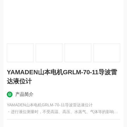
YAMADEN山本电机GRLM-70-11导波雷
达液位计
产品简介
YAMADEN山本电机GRLM-70-11导波雷达液位计
・进行液位测量时，不受高温、高压、水蒸气、气体等的影响。
・ 应对液体特性的变化。
没有活动部件，并且无需维护。