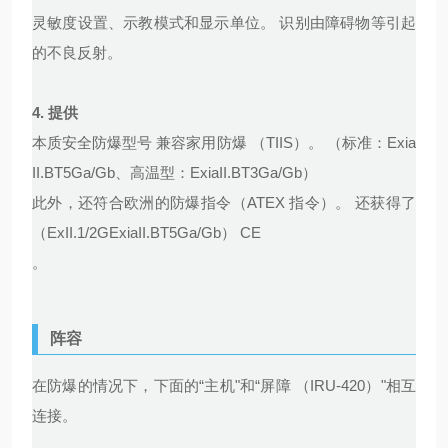
灵敏度设置、示教模式和显示单位。 识别由障碍物等引起
的不良反射。
4.
提供
本质安全防爆型号 兼容家用防爆 （TIIS）。 （标准：Exia
II.BT5Ga/Gb、高温型：ExiaII.BT3Ga/Gb）
此外，还符合欧洲的防爆指令（ATEX 指令）。 还获得了
（ExII.1/2GExiaII.BT5Ga/Gb） CE
。
阵容
在防爆的情况下，下面的“主机"和“屏障 （IRU-420）"相互
连接。