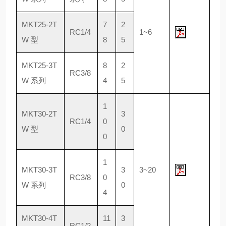
MKT25-2T
7
2
RC1/4
1~6
W 型
8
5
MKT25-3T
8
2
RC3/8
W 系列
4
5
1
MKT30-2T
3
RC1/4
0
W 型
0
0
1
MKT30-3T
3
3~20
RC3/8
0
W 系列
0
4
MKT30-4T
11
3
RC1/2