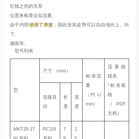
红线之间的关系
位置来检查近似流量。
由于内部
使用了弹簧
，
因此安装姿势可以自由地向上、向
下、
侧面等。
型号列表
流量曲
尺寸 （mm）
标准流
线表
量
*标准规
型
（约 L/
格
连接直
长
宽
min）
（PDF
径
度
度
文档）
MKT25-1T
RC1/8
7
2
W 系列
系列
8
5