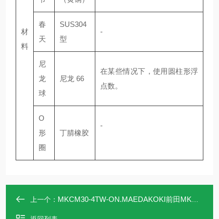
春
SUS304
材
-
天
型
料
尼
在某些情况下，使用圆柱形浮
龙
尼龙 66
点数。
球
O
-
形
丁腈橡胶
圈
MKCM30-4TW-ON.MAEDAKOKI前田MKCM30-4TW-ON流量信号计
上一个：