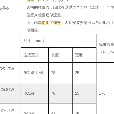
透明的锥形管，因此可以通过查看球（或浮子）与
准规格
位置来检查近似流量。
由于内部
使用了弹簧
，
因此安装姿势可以自由地向
侧面等。
尺寸 （mm）
标准流
（约 L/m
连接直径
长度
宽度
25-1TW
RC1/8 系列
78
25
列
25-2TW
RC1/4
78
25
1~6
25-3TW
RC3/8
84
25