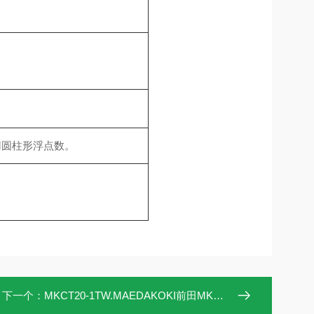
用圆柱形浮点数。
下一个：
MKCT20-1TW.MAEDAKOKI前田MKCT20-1TW流量信号计