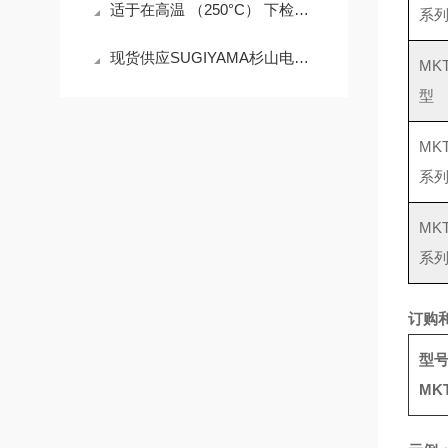
适于在高温 （250°C） 下检测粉末和颗粒的液位
系
现货供应SUGIYAMA杉山电机PS-4018传感头
MKT
型
MKT
系
MKT
系
订购
型
MK