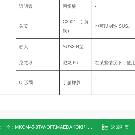
透明管
丙烯酸
-
C3604 （黄
关节
也可以制造 SUS。
铜）
料
春天
SUS304型
-
尼龙球
尼龙 66
在某些情况下，使
-
O 形圈
丁腈橡胶
上一个：
MKCM45-8TW-OFF.MAEDAKOKI前田流量信号MKCM45-8TW-OFF
返回列表