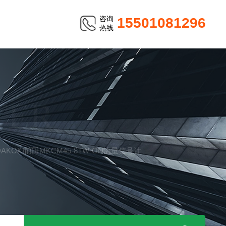
咨询
15501081296
热线
TER
EDAKOKI前田MKCM45-8TW-ON流量信号计