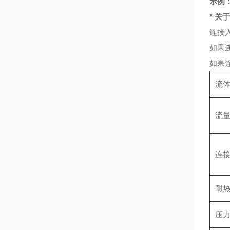
示例：
* 关
连接入
如果连
如果连
流
流
连
耐
压