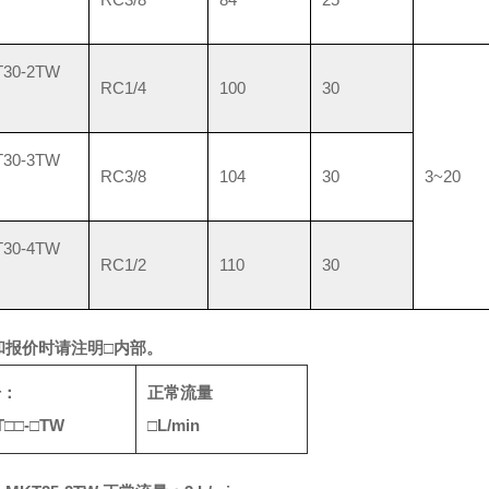
列
30-2TW
RC1/4
100
30
30-3TW
RC3/8
104
30
3~20
列
30-4TW
RC1/2
110
30
列
和报价时请注明
□
内部。
号：
正常流量
T
□□
-
□
TW
□
L/min