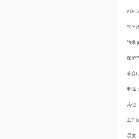
KD-1
气体浓
防爆 阀体
保护等
兼容电
电源：C
其他：C
工作温度
湿度：1