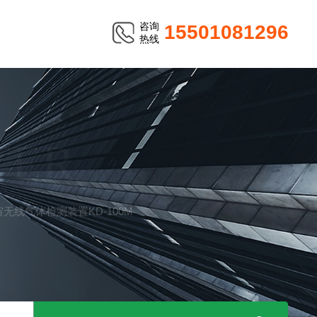
咨询
15501081296
热线
TER
宇宙无线气体检测装置KD-100M