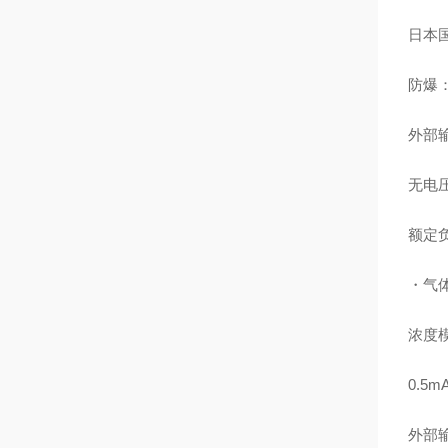
日本国
防爆：Ex
外部
无电
额定负
・气
浓度模
0.5
外部输