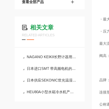
查看全部产品
・最大
相关文章
・压力
RELATED ARTICLES
最大流
阀高：
NAGANO KEIKII长野计器用于氨测量的 GC55数字式差压计
日本进口SMT 带高频电机的高速均质机HF93
品牌：h
日本供应SEKONIC世光温湿度记录仪ST-50A
HEU80A小型水箱冷水机产品起到哪些作用？
连接
公称通