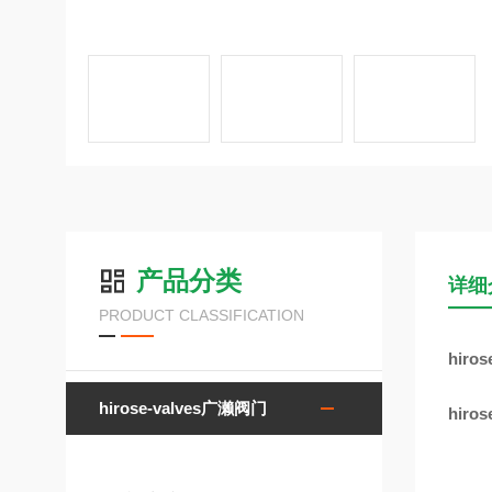
产品分类
详细
PRODUCT CLASSIFICATION
hiro
hirose-valves广濑阀门
hiro