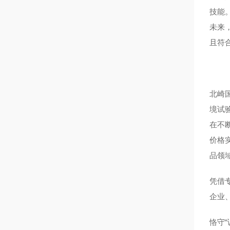
技能
未来
且符
北崎
境试
在不
价格
品领
凭借
企业
恪守