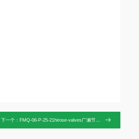
下一个：
FMQ-06-P-25-21hirose-valves广濑节流节流止回阀FMQ-06-P