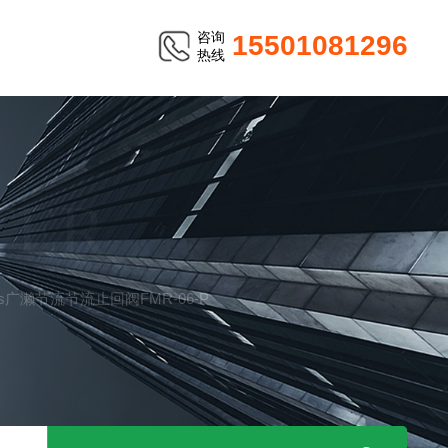
咨询
15501081296
热线
TER
valves广濑节流节流止回阀FMR-06-P