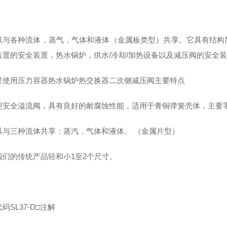
以与各种流体，蒸气，气体和液体（金属板类型）共享。它具有结构
装置的安全装置，热水锅炉，供水/冷却/加热设备以及减压阀的安全
里使用压力容器热水锅炉热交换器二次侧减压阀主要特点
型安全溢流阀，具有良好的耐腐蚀性能，适用于青铜弹簧壳体，主要零
以与三种流体共享：蒸汽，气体和液体。 （金属片型）
我们的传统产品轻和小1至2个尺寸。
码SL37-D□注解