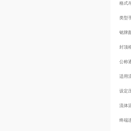
格式
类型
铭牌
封顶
公称通径
适用
设定压
流体温
终端连