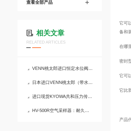
查看全部产品
它可
相关文章
备和
RELATED ARTICLES
在哪
密封
VENN桃太郎进口恒定水位阀LP8AN-F32
它可
日本进口VENN桃太郎（带水一般用途调节机构）LP9HN-F40恒水位阀
它比
进口现货KYOWA共和压力传感器 PG-200KU
HV-500R空气采样器：耐久性设计，适应恶劣环境
产品代