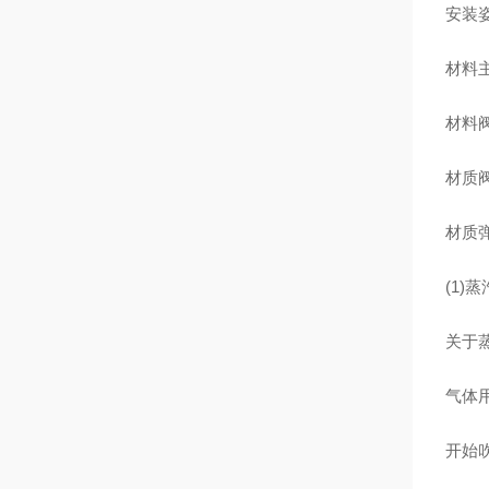
安装
材料主
材料阀
材质阀
材质弹
(1)
关于
气体
开始吹