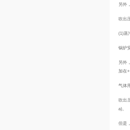
另外
吹出
(1)
锅炉
另外
加在
气体
吹出
a)。
但是