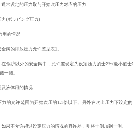
，通常设定的压力取与开始吹压力对应的压力
压力(ボッピング圧カ)
蒸汽用的情况
安全阀的排放压力允许差见表1。
，在锅炉以外的安全阀中，允许差设定为设定压力的士3%(最小值士0.
+侧一侧。
用及液体用的情况
压力的允许范围为开始吹压的1.1倍以下。另外在吹出压力下设定的情况
，如果不允许超过设定压力的情况的容许差，则将十侧加到一侧。