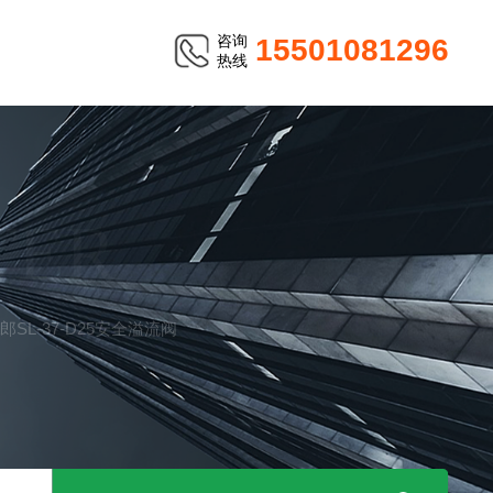
咨询
15501081296
热线
TER
太郎SL-37-D25安全溢流阀