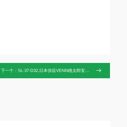
下一个：
SL-37-D32.日本供应VENN桃太郎安全溢流阀SL-37-D32