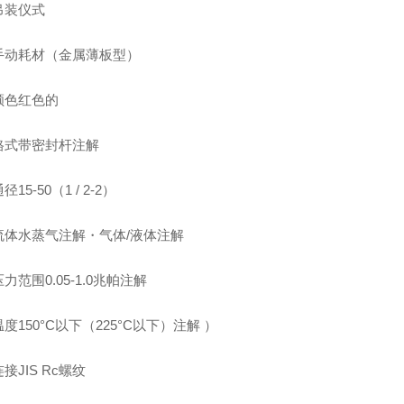
吊装仪式
手动耗材（金属薄板型）
颜色红色的
格式带密封杆注解
15-50（1 / 2-2）
流体水蒸气注解・气体/液体注解
力范围0.05-1.0兆帕注解
度150°C以下（225°C以下）注解 ）
接JIS Rc螺纹