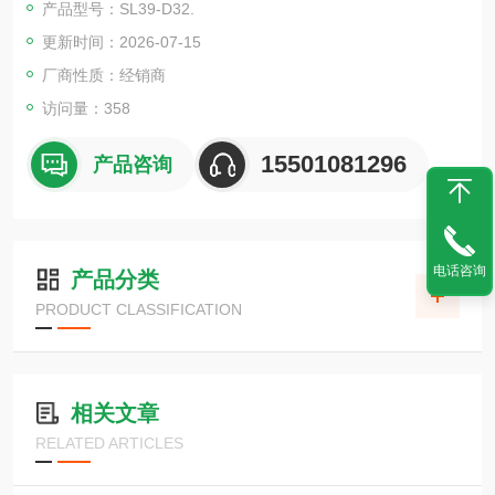
产品型号：SL39-D32.
更新时间：2026-07-15
厂商性质：经销商
访问量：358
15501081296
产品咨询
电话咨询
产品分类
PRODUCT CLASSIFICATION
相关文章
RELATED ARTICLES