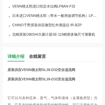
VENN桃太郎进口恒定水位阀LP8AN-F32
日本进口VENN桃太郎（带水一般用途调节机构）LP9HN-F40恒水位阀
CHINO千野原装供应微型红外测温仪 IR-BZP
北崎原装OBISHI大菱计器SE-119精密多轴尺寸测量机
详细介绍
在线留言
原装供应VENN桃太郎SL39-D32安全溢流阀
原装供应VENN桃太郎SL39-D32安全溢流阀
它可以与各种流体，蒸气，气体和液体（金属板类型）共
享。它具有结构简单和优异的耐腐蚀性，可广泛用作压力