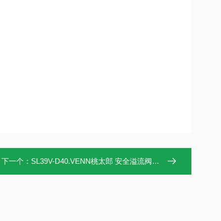
下一个：
SL39V-D40.VENN桃太郎 安全溢流阀SL39V-D40北崎供应