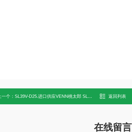
上一个：
SL39V-D25.进口供应VENN桃太郎 SL39V-D25安全溢流阀
返回列表
在线留言