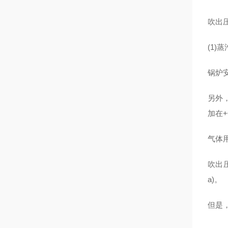
吹出
(1)
锅炉
另外
加在
气体
吹出
a)。
但是