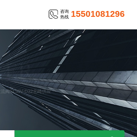
咨询
15501081296
热线
TER
溢流阀SL39V-D32北崎供应