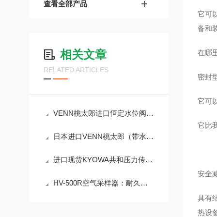
查看全部产品
它可
备和
相关文章
在哪
RELATED ARTICLES
密封
它可
VENN桃太郎进口恒定水位阀LP8AN-F32
它比
日本进口VENN桃太郎（带水一般用途调节机构）LP9HN-F40恒水位阀
进口现货KYOWA共和压力传感器 PG-200KU
安全减
HV-500R空气采样器：耐久性设计，适应恶劣环境
具有
热设