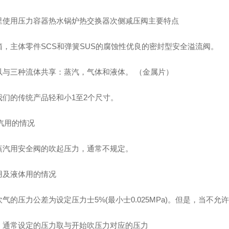
里使用压力容器热水锅炉热交换器次侧减压阀主要特点
箱，主体零件SCS和弹簧SUS的腐蚀性优良的密封型安全溢流阀。
以与三种流体共享：蒸汽，气体和液体。 （金属片）
我们的传统产品轻和小1至2个尺寸。
蒸汽用的情况
蒸汽用安全阀的吹起压力，通常不规定。
用及液体用的情况
气的压力公差为设定压力士5%(最小士0.025MPa)。但是，当不
，通常设定的压力取与开始吹压力对应的压力