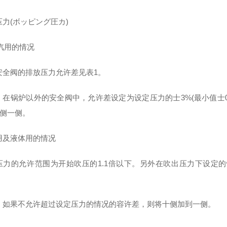
压力(ボッピング圧カ)
蒸汽用的情况
安全阀的排放压力允许差见表1。
，在锅炉以外的安全阀中，允许差设定为设定压力的士3%(最小值士0.
+侧一侧。
用及液体用的情况
压力的允许范围为开始吹压的1.1倍以下。另外在吹出压力下设定的情况
，如果不允许超过设定压力的情况的容许差，则将十侧加到一侧。