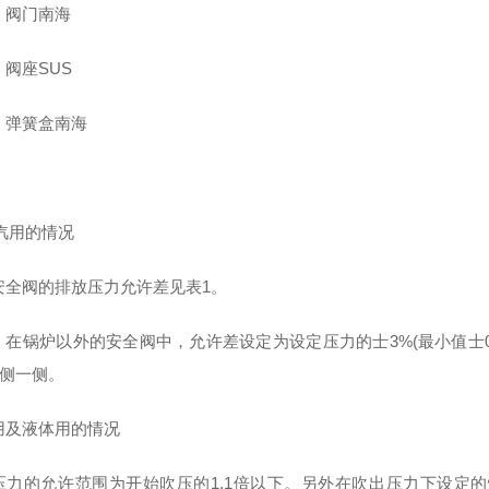
：阀门南海
阀座SUS
：弹簧盒南海
蒸汽用的情况
安全阀的排放压力允许差见表1。
，在锅炉以外的安全阀中，允许差设定为设定压力的士3%(最小值士0.
+侧一侧。
用及液体用的情况
压力的允许范围为开始吹压的1.1倍以下。另外在吹出压力下设定的情况