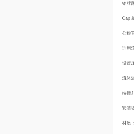
铭牌
Cap
公称直
适用
设置压
流体温
端接J
安装
材质：