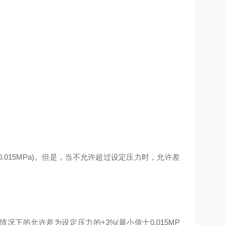
015MPa)。但是，当不允许超过设定压力时，允许差
下的允许差为设定压力的+3%(最小值士0.015MP