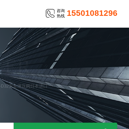
咨询
15501081296
热线
TER
39F-D32安全泄压阀日本进口