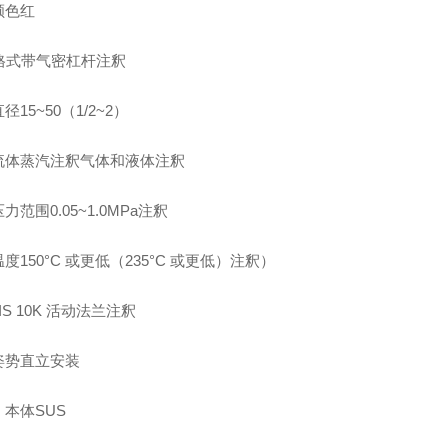
颜色红
 格式带气密杠杆注釈
径15~50（1/2~2）
流体蒸汽注釈气体和液体注釈
力范围0.05~1.0MPa注釈
度150°C 或更低（235°C 或更低）注釈）
IS 10K 活动法兰注釈
姿势直立安装
本体SUS