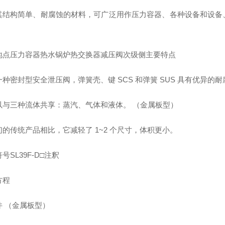
其结构简单、耐腐蚀的材料，可广泛用作压力容器、各种设备和设备
地点压力容器热水锅炉热交换器减压阀次级侧主要特点
种密封型安全泄压阀，弹簧壳、键 SCS 和弹簧 SUS 具有优异的
以与三种流体共享：蒸汽、气体和液体。 （金属板型）
们的传统产品相比，它减轻了 1~2 个尺寸，体积更小。
号SL39F-D□注釈
方程
件 （金属板型）