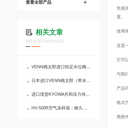
查看全部产品
凭借
置。
相关文章
使用
RELATED ARTICLES
这是一
它可
VENN桃太郎进口恒定水位阀LP8AN-F32
与我
日本进口VENN桃太郎（带水一般用途调节机构）LP9HN-F40恒水位阀
产品符
进口现货KYOWA共和压力传感器 PG-200KU
格式
HV-500R空气采样器：耐久性设计，适应恶劣环境
类附