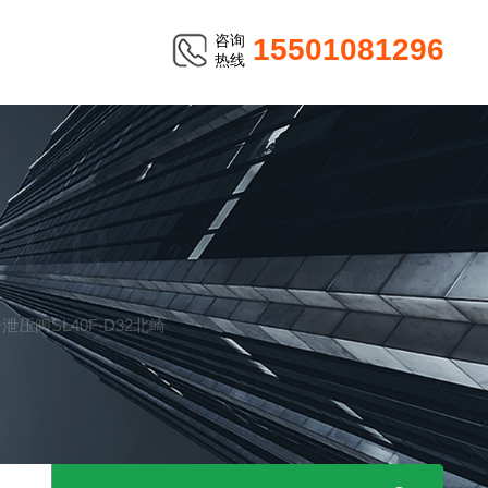
咨询
15501081296
热线
TER
全泄压阀SL40F-D32北崎