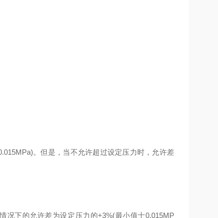
015MPa)。但是，当不允许超过设定压力时，允许差
下的允许差为设定压力的+3%(最小值士0.015MP