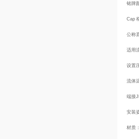
铭牌
Cap
公称直
适用
设置压
流体温
端接J
安装
材质：