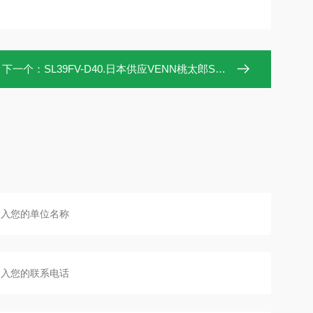
下一个：
SL39FV-D40.日本供应VENN桃太郎SL39FV-D40安全泄压阀