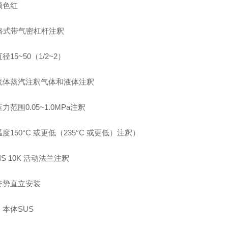
颜色红
 格式带气密杠杆注釈
径15~50（1/2~2）
流体蒸汽注釈气体和液体注釈
力范围0.05~1.0MPa注釈
度150°C 或更低（235°C 或更低）注釈）
IS 10K 活动法兰注釈
姿势直立安装
本体SUS