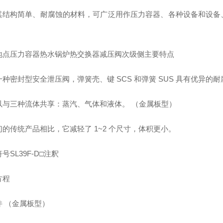
其结构简单、耐腐蚀的材料，可广泛用作压力容器、各种设备和设备
地点压力容器热水锅炉热交换器减压阀次级侧主要特点
种密封型安全泄压阀，弹簧壳、键 SCS 和弹簧 SUS 具有优异的
以与三种流体共享：蒸汽、气体和液体。 （金属板型）
们的传统产品相比，它减轻了 1~2 个尺寸，体积更小。
号SL39F-D□注釈
方程
件 （金属板型）