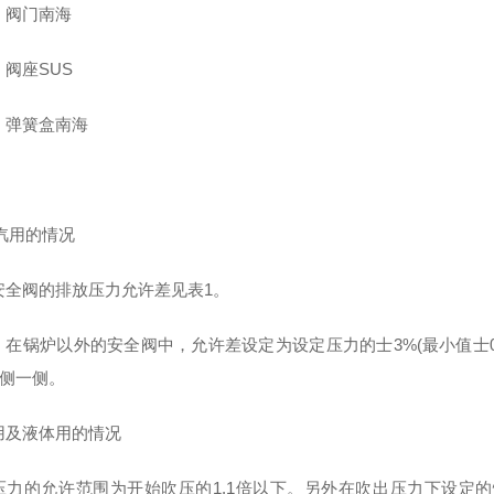
：阀门南海
阀座SUS
：弹簧盒南海
蒸汽用的情况
安全阀的排放压力允许差见表1。
，在锅炉以外的安全阀中，允许差设定为设定压力的士3%(最小值士0.
+侧一侧。
用及液体用的情况
压力的允许范围为开始吹压的1.1倍以下。另外在吹出压力下设定的情况