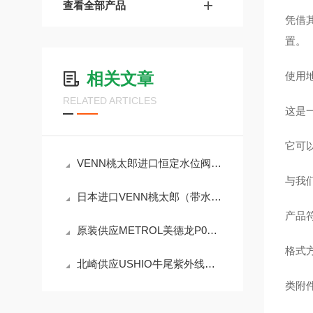
查看全部产品
凭借
置。
相关文章
使用
RELATED ARTICLES
这是一
它可
VENN桃太郎进口恒定水位阀LP8AN-F32
与我
日本进口VENN桃太郎（带水一般用途调节机构）LP9HN-F40恒水位阀
产品符
原装供应METROL美德龙P085DB-A超小型高精度PT-接触式传感器
格式
北崎供应USHIO牛尾紫外线照度计UVD-S365
类附