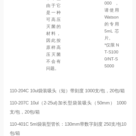
000，
由于它
请使用
是一种
Watson
可高压
的专用
灭菌的
5mL 芯
材料，
片。
因此按
*仅限 N
原样高
T-S100
压灭菌
0/NT-S
不会有
5000
问题。
110-204C 10ul袋装吸头（短）带刻度 1000支/包，20包/箱
110-207C 10ul（2-25ul)加长型袋装吸头（50mm） 1000
支/包，20包/箱
110-401C 5ml袋装型管长：130mm带数字刻度 250支/包10
包/箱