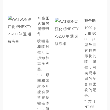
可高压
拟合肋
灭菌的
1000 μ
底部部
L 和 50
件
00 μL
喷嘴锥
型号具
和喷射
有特殊
锥可以
形状的
拆卸和
喷嘴
高压灭
锥，可
菌。
实现牢
* O 形
固的配
圈和密
合和柔
封环可
软的配
能会保
合。
留在喷
* 对于
嘴锥体
NT-S5
中，但