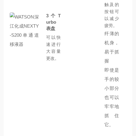
触及的
按钮可
3 个 T
以减少
urbo
疲劳。
表盘
纤薄的
可以快
机身，
速进行
大容量
易于抓
更改。
握
即使是
手的较
小部分
也可以
牢牢地
抓住
它。