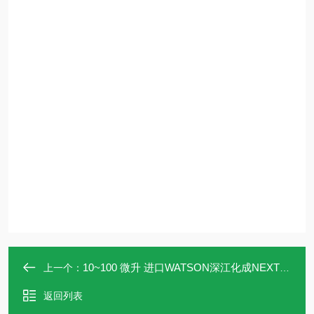
10~100 微升 进口WATSON深江化成NEXTY-S100单通道移液器
上一个：
返回列表