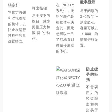
数字显示
锁定杆
在 NEXTY
弹出按钮
系列中，按
易于阅读的
它锁定按钮
易于按下的
钮的颜色是
3 位数字 +
和涡轮拨盘
按钮，减少
根据体积决
刻度显示。
的旋转，以
拇指压力和
定的，因此
容量可以以
防止在运行
浪费的动
您可以一目
1/1000 为
过程中容量
作。
了然地看到
增量进行设
设置错位。
微量移液器
置。
的体积。
防止疲
劳的轻
抚
不需要
用力的
轻柔敲
击和拇
指易于