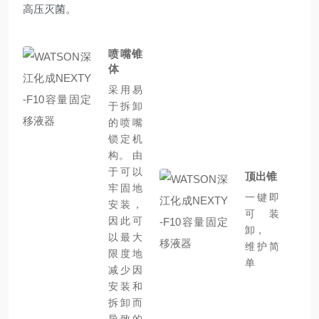
高压灭菌。
喷嘴锥
体
采用易
于拆卸
的喷嘴
锁定机
构。 由
于可以
顶出锥
牢固地
一键即
安装，
可装
因此可
卸，
以最大
维护简
限度地
单
减少因
安装和
拆卸而