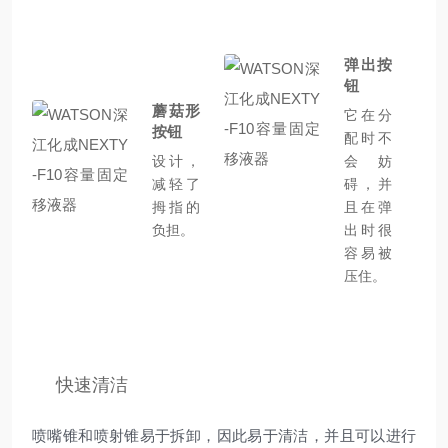
弹出按
钮
蘑菇形
它在分
按钮
配时不
设计，
会妨
减轻了
碍，并
拇指的
且在弹
负担。
出时很
容易被
压住。
快速清洁
喷嘴锥和喷射锥易于拆卸，因此易于清洁，并且可以进行