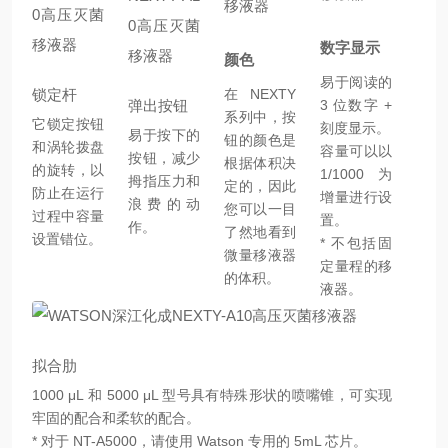
数字显示
颜色
易于阅读的
锁定杆
在 NEXTY
弹出按钮
3 位数字 +
系列中，按
它锁定按钮
刻度显示。
易于按下的
钮的颜色是
和涡轮拨盘
容量可以以
按钮，减少
根据体积决
的旋转，以
1/1000 为
拇指压力和
定的，因此
防止在运行
增量进行设
浪费的动
您可以一目
过程中容量
置。
作。
了然地看到
设置错位。
* 不包括固
微量移液器
定量程的移
的体积。
液器。
拟合肋
1000 μL 和 5000 μL 型号具有特殊形状的喷嘴锥，可实现
牢固的配合和柔软的配合。
* 对于 NT-A5000，请使用 Watson 专用的 5mL 芯片。